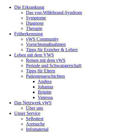
Die Erkrankung
Das von-Willebrand-Syndrom
Symptome
Diagnose
Therapie
Früherkennung
vWS Community
Vorsichtsmaßnahmen
Tipps für Erzieher & Lehrer
Leben mit dem VWS
Reisen mit dem vWS
Periode und Schwangerschaft
Tipps für Eltern
Patientengeschichten
Andrea
Johanna
Brigitte
Vanessa
Das Netzwerk vWS
Über uns
Unser Service
Selbsttest
Arztsuche
Infomaterial