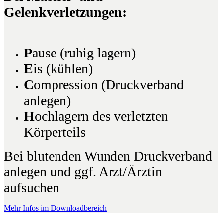
Gelenkverletzungen:
P
ause (ruhig lagern)
E
is (kühlen)
C
ompression (Druckverband
anlegen)
H
ochlagern des verletzten
Körperteils
Bei blutenden Wunden Druckverband
anlegen und ggf. Arzt/Ärztin
aufsuchen
Mehr Infos im Downloadbereich